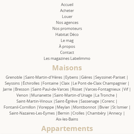
Accueil
Acheter
Louer
Nos agences
Nos promoteurs
Habitat Déco
Le mag
À propos
Contact
Les magazines Labelimmo
Maisons
Grenoble |
Saint-Martin-d'Hères |
Eybens |
Gières |
Seyssinet-Pariset |
Seyssins |
Échirolles |
Fontaine |
Claix |
Le Pont-de-Claix Champagnier |
Jarrie |
Bresson |
Saint-Paul-de-Varces |
Risset |
Varces-Fontagnieux |
Vif |
Venon |
Murianette |
Saint-Martin-d'Uriage |
La Tronche |
Saint-Martin-Vinoux |
Saint-Égrève |
Sassenage |
Corenc |
Fontanil-Cornillon |
Voreppe |
Meylan |
Montbonnot |
Bivier |
St Ismier |
Saint-Nazaires-Les-Eymes |
Bernin |
Crolles |
Chambéry |
Annecy |
Aix-les-Bains
Appartements