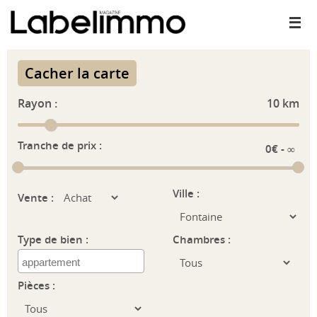
Passer
vers
le
contenu
Cacher la carte
Rayon :
10
km
Tranche de prix :
Ville :
Vente :
Type de bien :
Chambres :
Pièces :