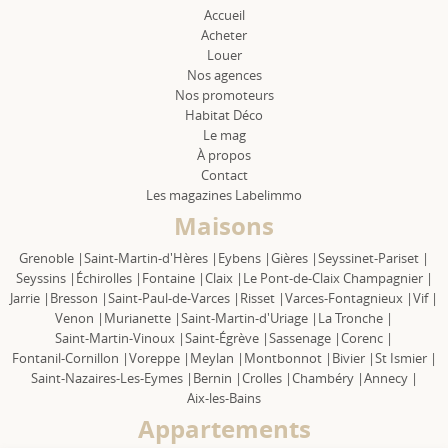
Accueil
Acheter
Louer
Nos agences
Nos promoteurs
Habitat Déco
Le mag
À propos
Contact
Les magazines Labelimmo
Maisons
Grenoble |
Saint-Martin-d'Hères |
Eybens |
Gières |
Seyssinet-Pariset |
Seyssins |
Échirolles |
Fontaine |
Claix |
Le Pont-de-Claix Champagnier |
Jarrie |
Bresson |
Saint-Paul-de-Varces |
Risset |
Varces-Fontagnieux |
Vif |
Venon |
Murianette |
Saint-Martin-d'Uriage |
La Tronche |
Saint-Martin-Vinoux |
Saint-Égrève |
Sassenage |
Corenc |
Fontanil-Cornillon |
Voreppe |
Meylan |
Montbonnot |
Bivier |
St Ismier |
Saint-Nazaires-Les-Eymes |
Bernin |
Crolles |
Chambéry |
Annecy |
Aix-les-Bains
Appartements