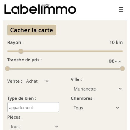
Passer
vers
le
contenu
Cacher la carte
Rayon :
10
km
Tranche de prix :
Ville :
Vente :
Type de bien :
Chambres :
Pièces :