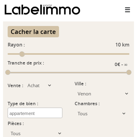
Passer
vers
le
contenu
Cacher la carte
Rayon :
10
km
Tranche de prix :
Ville :
Vente :
Type de bien :
Chambres :
Pièces :