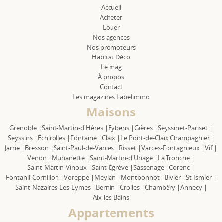
Accueil
Acheter
Louer
Nos agences
Nos promoteurs
Habitat Déco
Le mag
À propos
Contact
Les magazines Labelimmo
Maisons
Grenoble |
Saint-Martin-d'Hères |
Eybens |
Gières |
Seyssinet-Pariset |
Seyssins |
Échirolles |
Fontaine |
Claix |
Le Pont-de-Claix Champagnier |
Jarrie |
Bresson |
Saint-Paul-de-Varces |
Risset |
Varces-Fontagnieux |
Vif |
Venon |
Murianette |
Saint-Martin-d'Uriage |
La Tronche |
Saint-Martin-Vinoux |
Saint-Égrève |
Sassenage |
Corenc |
Fontanil-Cornillon |
Voreppe |
Meylan |
Montbonnot |
Bivier |
St Ismier |
Saint-Nazaires-Les-Eymes |
Bernin |
Crolles |
Chambéry |
Annecy |
Aix-les-Bains
Appartements