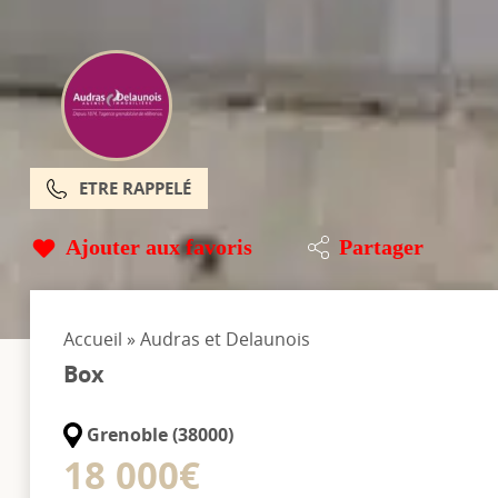
ETRE RAPPELÉ
Ajouter aux favoris
Partager
Accueil
»
Audras et Delaunois
Box
Grenoble (38000)
18 000€