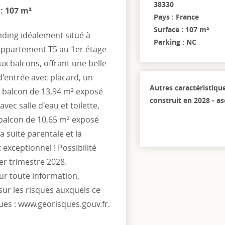
38330
 : 107 m²
Pays : France
Surface : 107 m²
ding idéalement situé à
Parking : NC
appartement T5 au 1er étage
x balcons, offrant une belle
 d'entrée avec placard, un
Autres caractéristiqu
n balcon de 13,94 m² exposé
construit en 2028 - as
ec salle d'eau et toilette,
e balcon de 10,65 m² exposé
a suite parentale et la
exceptionnel ! Possibilité
er trimestre 2028.
ur toute information,
sur les risques auxquels ce
ques : www.georisques.gouv.fr.