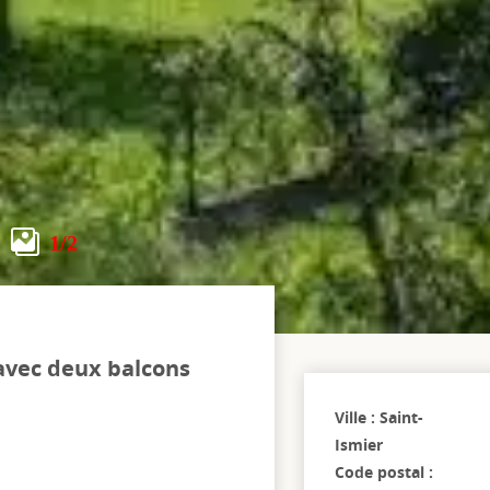
1
/2
avec deux balcons
Ville : Saint-
Ismier
Code postal :