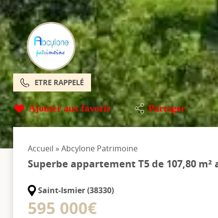
ETRE RAPPELÉ
Ajouter aux favoris
Partager
Accueil
»
Abcylone Patrimoine
Superbe appartement T5 de 107,80 m² 
Saint-Ismier (38330)
595 000€