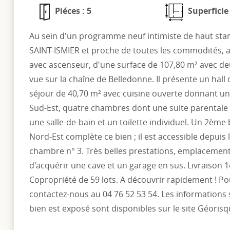
Piéces : 5
Superficie
Au sein d'un programme neuf intimiste de haut stan
SAINT-ISMIER et proche de toutes les commodités, 
avec ascenseur, d'une surface de 107,80 m² avec deu
vue sur la chaîne de Belledonne. Il présente un hall
séjour de 40,70 m² avec cuisine ouverte donnant u
Sud-Est, quatre chambres dont une suite parentale av
une salle-de-bain et un toilette individuel. Un 2èm
Nord-Est complète ce bien ; il est accessible depuis l
chambre n° 3. Très belles prestations, emplacement 
d'acquérir une cave et un garage en sus. Livraison 1
Copropriété de 59 lots. A découvrir rapidement ! Po
contactez-nous au 04 76 52 53 54. Les informations 
bien est exposé sont disponibles sur le site Géoris