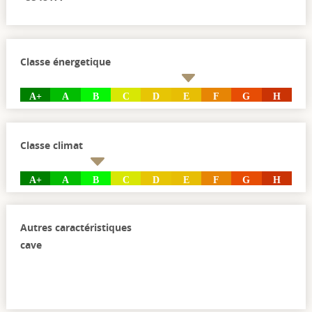
Classe énergetique
A+
A
B
C
D
E
F
G
H
Classe climat
A+
A
B
C
D
E
F
G
H
Autres caractéristiques
cave