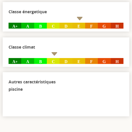
Classe énergetique
A+
A
B
C
D
E
F
G
H
Classe climat
A+
A
B
C
D
E
F
G
H
Autres caractéristiques
piscine