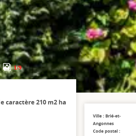
1
/9
de caractère 210 m2 ha
Ville : Brié-et-
Angonnes
Code postal :