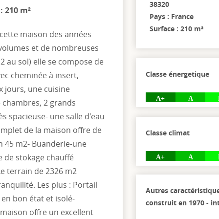
38320
 : 210 m²
Pays : France
Surface : 210 m²
 cette maison des années
x volumes et de nombreuses
2 au sol) elle se compose de
Classe énergetique
ec cheminée à insert,
 jours, une cuisine
A+
A
 4 chambres, 2 grands
ès spacieuse- une salle d'eau
mplet de la maison offre de
Classe climat
n 45 m2- Buanderie-une
ce de stokage chauffé
A+
A
Le terrain de 2326 m2
nquilité. Les plus : Portail
Autres caractéristiqu
en bon état et isolé-
construit en 1970 - i
maison offre un excellent