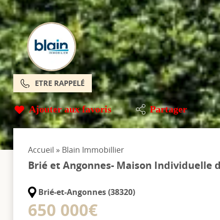
ETRE RAPPELÉ
Ajouter aux favoris
Partager
Accueil
»
Blain Immobillier
Brié et Angonnes- Maison Individuelle 
Brié-et-Angonnes (38320)
650 000€