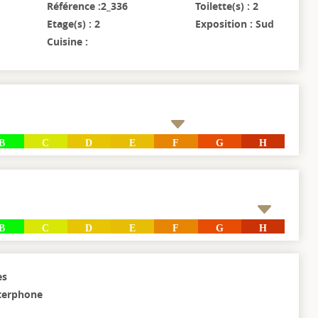
Référence :2_336
Toilette(s) : 2
Etage(s) : 2
Exposition : Sud
Cuisine :
B
C
D
E
F
G
H
B
C
D
E
F
G
H
es
nterphone