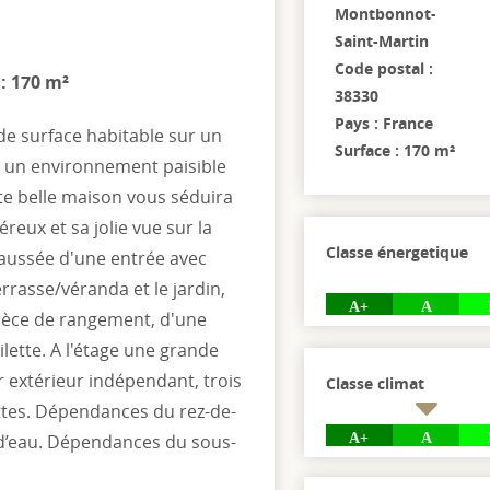
Montbonnot-
Saint-Martin
Code postal :
 : 170 m²
38330
Pays : France
de surface habitable sur un
Surface : 170 m²
s un environnement paisible
te belle maison vous séduira
eux et sa jolie vue sur la
Classe énergetique
haussée d'une entrée avec
rrasse/véranda et le jardin,
A+
A
pièce de rangement, d'une
lette. A l'étage une grande
r extérieur indépendant, trois
Classe climat
ettes. Dépendances du rez-de-
A+
A
 d’eau. Dépendances du sous-