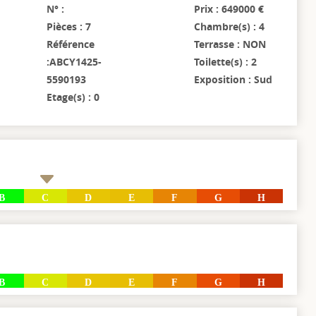
N° :
Prix : 649000 €
Pièces : 7
Chambre(s) : 4
Référence
Terrasse : NON
:ABCY1425-
Toilette(s) : 2
5590193
Exposition : Sud
Etage(s) : 0
B
C
D
E
F
G
H
B
C
D
E
F
G
H