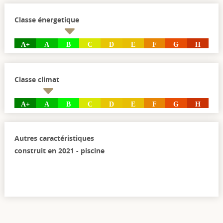
Classe énergetique
A+
A
B
C
D
E
F
G
H
Classe climat
A+
A
B
C
D
E
F
G
H
Autres caractéristiques
construit en 2021 - piscine