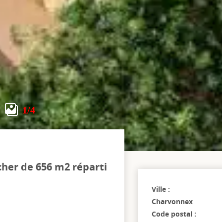
1
/4
cher de 656 m2 réparti
Ville :
Charvonnex
Code postal :