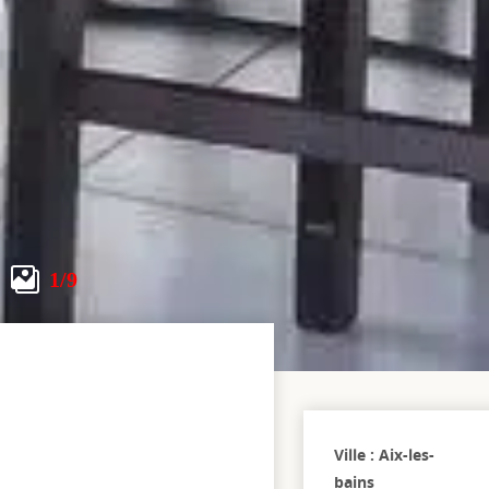
1
/9
Ville : Aix-les-
bains