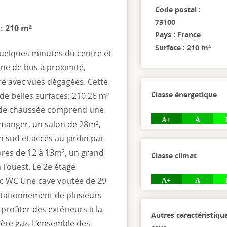
Code postal :
73100
 : 210 m²
Pays : France
Surface : 210 m²
quelques minutes du centre et
gne de bus à proximité,
ré avec vues dégagées. Cette
Classe énergetique
 de belles surfaces: 210.26 m²
ez de chaussée comprend une
A+
A
à manger, un salon de 28m²,
n sud et accès au jardin par
mbres de 12 à 13m², un grand
Classe climat
 l'ouest. Le 2e étage
ec WC Une cave voutée de 29
A+
A
 stationnement de plusieurs
rofiter des extérieurs à la
Autres caractéristiqu
ière gaz. L'ensemble des