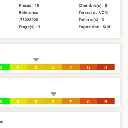
Pièces : 10
Chambre(s) : 8
Référence
Terrasse : NON
:73028920
Toilette(s) : 3
Etage(s) : 3
Exposition : Sud
B
C
D
E
F
G
H
B
C
D
E
F
G
H
es