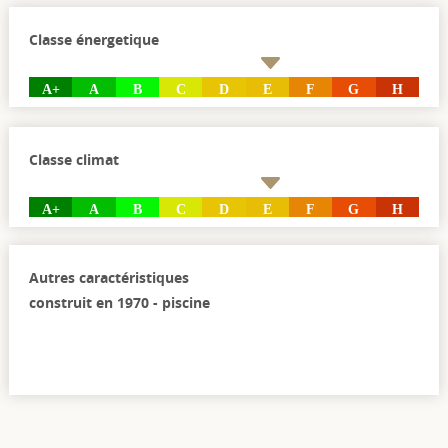
Classe énergetique
A+
A
B
C
D
E
F
G
H
Classe climat
A+
A
B
C
D
E
F
G
H
Autres caractéristiques
construit en 1970 - piscine