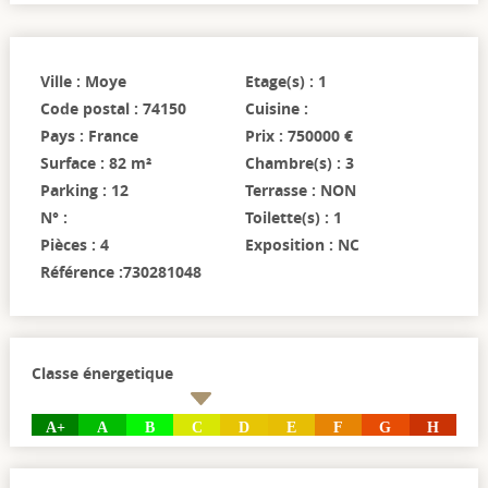
Ville : Moye
Etage(s) : 1
Code postal : 74150
Cuisine :
Pays : France
Prix : 750000 €
Surface : 82 m²
Chambre(s) : 3
Parking : 12
Terrasse : NON
N° :
Toilette(s) : 1
Pièces : 4
Exposition : NC
Référence :730281048
Classe énergetique
A+
A
B
C
D
E
F
G
H