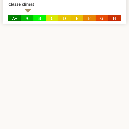
Classe climat
A+
A
B
C
D
E
F
G
H