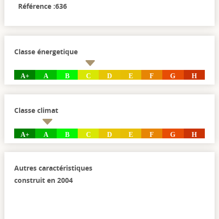
Référence :636
Classe énergetique
A+
A
B
C
D
E
F
G
H
Classe climat
A+
A
B
C
D
E
F
G
H
Autres caractéristiques
construit en 2004