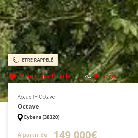
ETRE RAPPELÉ
Ajouter aux favoris
Partager
Accueil
»
Octave
Octave
Eybens (38320)
149 000€
À partir de