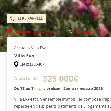
ETRE RAPPELÉ
Ajouter aux favoris
Partager
Accueil
»
Villa Eva
Villa Eva
Claix (38640)
325 000€
À partir de
Du T3 au T4
Livraison : 2ème trimestre 2026
Villa Eva est un ensemble immobilier composé d’ap
repartie en deux petits bâtiments de 8 logements s