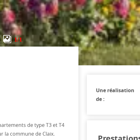
1
/1
Une réalisation
de :
partements de type T3 et T4
ur la commune de Claix.
Prestation