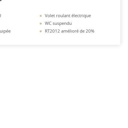
0
Volet roulant électrique
WC suspendu
quipée
RT2012 amélioré de 20%