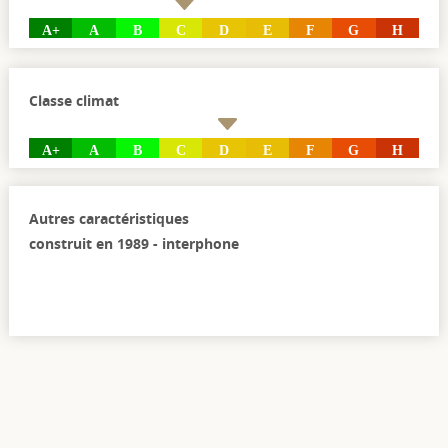
A+
A
B
C
D
E
F
G
H
Classe climat
A+
A
B
C
D
E
F
G
H
Autres caractéristiques
construit en 1989 - interphone