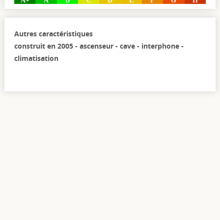
A+
A
B
C
D
E
F
G
H
Autres caractéristiques
construit en 2005 - ascenseur - cave - interphone -
climatisation