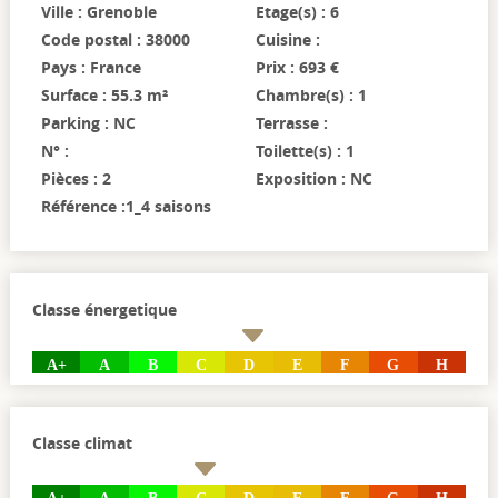
Ville : Grenoble
Etage(s) : 6
Code postal : 38000
Cuisine :
Pays : France
Prix : 693 €
Surface : 55.3 m²
Chambre(s) : 1
Parking : NC
Terrasse :
N° :
Toilette(s) : 1
Pièces : 2
Exposition : NC
Référence :1_4 saisons
Classe énergetique
A+
A
B
C
D
E
F
G
H
Classe climat