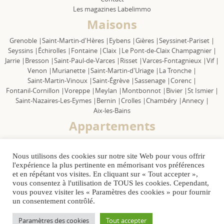
Les magazines Labelimmo
Maisons
Grenoble |
Saint-Martin-d'Hères |
Eybens |
Gières |
Seyssinet-Pariset |
Seyssins |
Échirolles |
Fontaine |
Claix |
Le Pont-de-Claix Champagnier |
Jarrie |
Bresson |
Saint-Paul-de-Varces |
Risset |
Varces-Fontagnieux |
Vif |
Venon |
Murianette |
Saint-Martin-d'Uriage |
La Tronche |
Saint-Martin-Vinoux |
Saint-Égrève |
Sassenage |
Corenc |
Fontanil-Cornillon |
Voreppe |
Meylan |
Montbonnot |
Bivier |
St Ismier |
Saint-Nazaires-Les-Eymes |
Bernin |
Crolles |
Chambéry |
Annecy |
Aix-les-Bains
Appartements
Grenoble |
Saint-Martin-d'Hères |
Eybens |
Gières |
Seyssinet-Pariset |
Seyssins |
Échirolles |
Fontaine |
Claix |
Le Pont-de-Claix Champagnier |
Nous utilisons des cookies sur notre site Web pour vous offrir
Jarrie |
Bresson |
Saint Paul-de-Varces |
Risset |
Varces-Fontagnieux |
Vif |
l'expérience la plus pertinente en mémorisant vos préférences
Venon |
Murianette |
Saint-Martin-d'Uriage |
La Tronche |
et en répétant vos visites. En cliquant sur « Tout accepter »,
Saint-Martin-le-Vinoux |
Saint-Égrève |
Sassenage |
Corenc |
vous consentez à l'utilisation de TOUS les cookies. Cependant,
Fontanil-Cornillon |
Voreppe |
Meylan |
Montbonnot |
Bivier |
vous pouvez visiter les « Paramètres des cookies » pour fournir
un consentement contrôlé.
Saint-Ismier |
Saint-Nazaires-Les-Eymes |
Bernin |
Crolles |
Chambéry |
Annecy |
Aix-les-Bains
Paramètres des cookies
Tout accepter