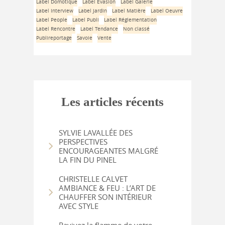
Label Domotique
Label Évasion
Label Galerie
Label Interview
Label Jardin
Label Matière
Label Oeuvre
Label People
Label Publi
Label Réglementation
Label Rencontre
Label Tendance
Non classé
Publireportage
Savoie
Vente
Les articles récents
SYLVIE LAVALLÉE DES
PERSPECTIVES
ENCOURAGEANTES MALGRÉ
LA FIN DU PINEL
CHRISTELLE CALVET
AMBIANCE & FEU : L’ART DE
CHAUFFER SON INTÉRIEUR
AVEC STYLE