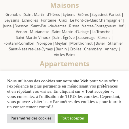
Maisons
Grenoble |
Saint-Martin-d'Hères |
Eybens |
Gières |
Seyssinet-Pariset |
Seyssins |
Échirolles |
Fontaine |
Claix |
Le Pont-de-Claix Champagnier |
Jarrie |
Bresson |
Saint-Paul-de-Varces |
Risset |
Varces-Fontagnieux |
Vif |
Venon |
Murianette |
Saint-Martin-d'Uriage |
La Tronche |
Saint-Martin-Vinoux |
Saint-Égrève |
Sassenage |
Corenc |
Fontanil-Cornillon |
Voreppe |
Meylan |
Montbonnot |
Bivier |
St Ismier |
Saint-Nazaires-Les-Eymes |
Bernin |
Crolles |
Chambéry |
Annecy |
Aix-les-Bains
Appartements
Grenoble |
Saint-Martin-d'Hères |
Eybens |
Gières |
Seyssinet-Pariset |
Seyssins |
Échirolles |
Fontaine |
Claix |
Le Pont-de-Claix Champagnier |
Nous utilisons des cookies sur notre site Web pour vous offrir
Jarrie |
Bresson |
Saint Paul-de-Varces |
Risset |
Varces-Fontagnieux |
Vif |
l'expérience la plus pertinente en mémorisant vos préférences
Venon |
Murianette |
Saint-Martin-d'Uriage |
La Tronche |
et en répétant vos visites. En cliquant sur « Tout accepter »,
Saint-Martin-le-Vinoux |
Saint-Égrève |
Sassenage |
Corenc |
vous consentez à l'utilisation de TOUS les cookies. Cependant,
Fontanil-Cornillon |
Voreppe |
Meylan |
Montbonnot |
Bivier |
vous pouvez visiter les « Paramètres des cookies » pour fournir
un consentement contrôlé.
Saint-Ismier |
Saint-Nazaires-Les-Eymes |
Bernin |
Crolles |
Chambéry |
Annecy |
Aix-les-Bains
Paramètres des cookies
Tout accepter
Copyright © 2022 Labelimmo.
Mentions Légales
-
Politique de
confidentialité