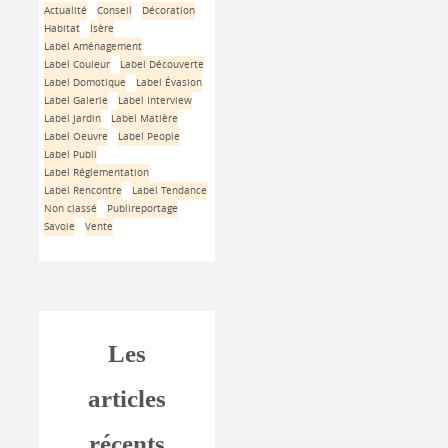
Actualité
Conseil
Décoration
Habitat
Isère
Label Aménagement
Label Couleur
Label Découverte
Label Domotique
Label Évasion
Label Galerie
Label Interview
Label Jardin
Label Matière
Label Oeuvre
Label People
Label Publi
Label Réglementation
Label Rencontre
Label Tendance
Non classé
Publireportage
Savoie
Vente
Les
articles
récents