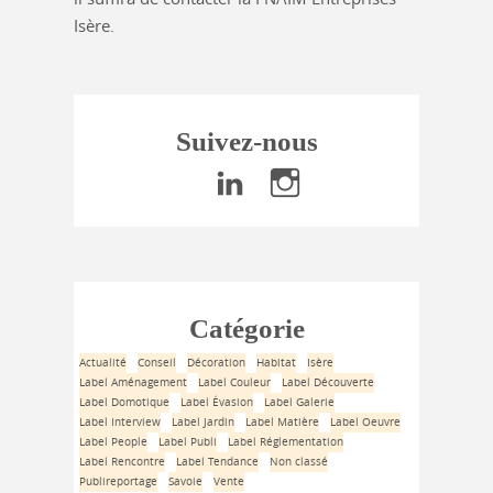
Isère.
Suivez-nous
Catégorie
Actualité
Conseil
Décoration
Habitat
Isère
Label Aménagement
Label Couleur
Label Découverte
Label Domotique
Label Évasion
Label Galerie
Label Interview
Label Jardin
Label Matière
Label Oeuvre
Label People
Label Publi
Label Réglementation
Label Rencontre
Label Tendance
Non classé
Publireportage
Savoie
Vente