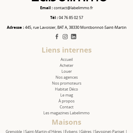
Email :
contact@labelimmo.fr
Tél :
04 76 85 02 57
Adresse :
445, rue Lavoisier, BAT A, 38330 Montbonnot-Saint-Martin
facebook
instagram
linkedin
Liens internes
Accueil
Acheter
Louer
Nos agences
Nos promoteurs
Habitat Déco
Le mag
À propos
Contact
Les magazines Labelimmo
Maisons
Grenoble |
Saint-Martin-d'Hères |
Eybens |
Gières |
Seyssinet-Pariset |