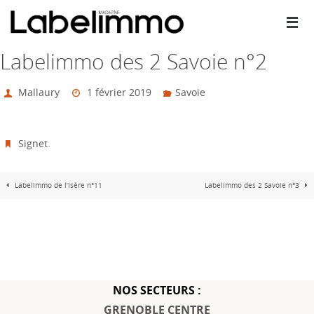
Passer
vers
le
contenu
Labelimmo des 2 Savoie n°2
Mallaury
1 février 2019
Savoie
Signet
.
Labelimmo de l’Isère n°11
Labelimmo des 2 Savoie n°3
NOS SECTEURS :
GRENOBLE CENTRE