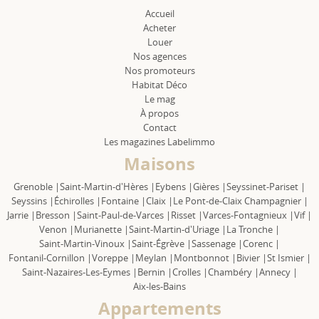
Accueil
Acheter
Louer
Nos agences
Nos promoteurs
Habitat Déco
Le mag
À propos
Contact
Les magazines Labelimmo
Maisons
Grenoble |
Saint-Martin-d'Hères |
Eybens |
Gières |
Seyssinet-Pariset |
Seyssins |
Échirolles |
Fontaine |
Claix |
Le Pont-de-Claix Champagnier |
Jarrie |
Bresson |
Saint-Paul-de-Varces |
Risset |
Varces-Fontagnieux |
Vif |
Venon |
Murianette |
Saint-Martin-d'Uriage |
La Tronche |
Saint-Martin-Vinoux |
Saint-Égrève |
Sassenage |
Corenc |
Fontanil-Cornillon |
Voreppe |
Meylan |
Montbonnot |
Bivier |
St Ismier |
Saint-Nazaires-Les-Eymes |
Bernin |
Crolles |
Chambéry |
Annecy |
Aix-les-Bains
Appartements