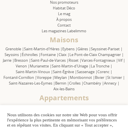
Nos promoteurs
Habitat Déco
Le mag
À propos
Contact
Les magazines Labelimmo
Maisons
Grenoble |
Saint-Martin-d'Hères |
Eybens |
Gières |
Seyssinet-Pariset |
Seyssins |
Échirolles |
Fontaine |
Claix |
Le Pont-de-Claix Champagnier |
Jarrie |
Bresson |
Saint-Paul-de-Varces |
Risset |
Varces-Fontagnieux |
Vif |
Venon |
Murianette |
Saint-Martin-d'Uriage |
La Tronche |
Saint-Martin-Vinoux |
Saint-Égrève |
Sassenage |
Corenc |
Fontanil-Cornillon |
Voreppe |
Meylan |
Montbonnot |
Bivier |
St Ismier |
Saint-Nazaires-Les-Eymes |
Bernin |
Crolles |
Chambéry |
Annecy |
Aix-les-Bains
Appartements
Grenoble |
Saint-Martin-d'Hères |
Eybens |
Gières |
Seyssinet-Pariset |
Seyssins |
Échirolles |
Fontaine |
Claix |
Le Pont-de-Claix Champagnier |
Nous utilisons des cookies sur notre site Web pour vous offrir
Jarrie |
Bresson |
Saint Paul-de-Varces |
Risset |
Varces-Fontagnieux |
Vif |
l'expérience la plus pertinente en mémorisant vos préférences
Venon |
Murianette |
Saint-Martin-d'Uriage |
La Tronche |
et en répétant vos visites. En cliquant sur « Tout accepter »,