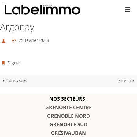
Passer
vers
le
contenu
Argonay
25 février 2023
Signet
.
Cranves-Sales
Allevard
NOS SECTEURS :
GRENOBLE CENTRE
GRENOBLE NORD
GRENOBLE SUD
GRÉSIVAUDAN