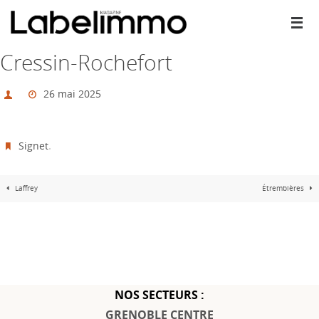
Passer
vers
le
contenu
Cressin-Rochefort
26 mai 2025
Signet
.
Laffrey
Étrembières
NOS SECTEURS :
GRENOBLE CENTRE