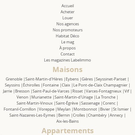
Accueil
Acheter
Louer
Nos agences
Nos promoteurs
Habitat Déco
Le mag
À propos
Contact
Les magazines Labelimmo
Maisons
Grenoble |
Saint-Martin-d'Hères |
Eybens |
Gières |
Seyssinet-Pariset |
Seyssins |
Échirolles |
Fontaine |
Claix |
Le Pont-de-Claix Champagnier |
Jarrie |
Bresson |
Saint-Paul-de-Varces |
Risset |
Varces-Fontagnieux |
Vif |
Venon |
Murianette |
Saint-Martin-d'Uriage |
La Tronche |
Saint-Martin-Vinoux |
Saint-Égrève |
Sassenage |
Corenc |
Fontanil-Cornillon |
Voreppe |
Meylan |
Montbonnot |
Bivier |
St Ismier |
Saint-Nazaires-Les-Eymes |
Bernin |
Crolles |
Chambéry |
Annecy |
Aix-les-Bains
Appartements