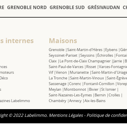
RE
GRENOBLE NORD
GRENOBLE SUD
GRÉSIVAUDAN
C
s internes
Maisons
Grenoble |
Saint-Martin-d'Hères |
Eybens |
Gièr
Seyssinet-Pariset |
Seyssins |
Échirolles |
Fontai
Claix |
Le Pont-de-Claix Champagnier |
Jarrie |
B
nces
Saint-Paul-de-Varces |
Risset |
Varces-Fontagni
moteurs
Vif |
Venon |
Murianette |
Saint-Martin-d'Uriage
 Déco
La Tronche |
Saint-Martin-Vinoux |
Saint-Égrèv
Sassenage |
Corenc |
Fontanil-Cornillon |
Vorep
s
Meylan |
Montbonnot |
Bivier |
St Ismier |
Saint-Nazaires-Les-Eymes |
Bernin |
Crolles |
azines Labelimmo
Chambéry |
Annecy |
Aix-les-Bains
ight © 2022 Labelimmo.
Mentions Légales
-
Politique de confiden