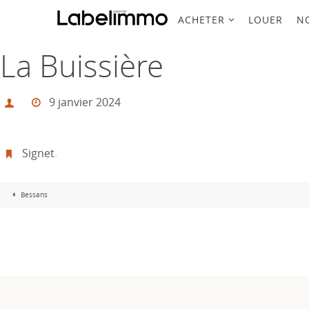
Passer
vers
ACHETER
LOUER
N
Passer
le
contenu
vers
La Buissière
le
contenu
9 janvier 2024
Signet
.
Bessans