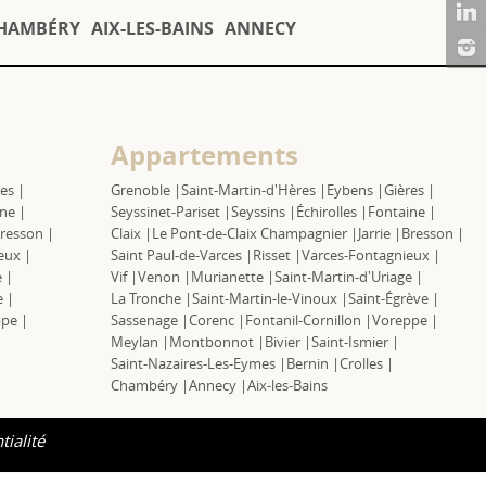
HAMBÉRY
AIX-LES-BAINS
ANNECY
Appartements
es |
Grenoble |
Saint-Martin-d'Hères |
Eybens |
Gières |
ne |
Seyssinet-Pariset |
Seyssins |
Échirolles |
Fontaine |
resson |
Claix |
Le Pont-de-Claix Champagnier |
Jarrie |
Bresson |
eux |
Saint Paul-de-Varces |
Risset |
Varces-Fontagnieux |
 |
Vif |
Venon |
Murianette |
Saint-Martin-d'Uriage |
e |
La Tronche |
Saint-Martin-le-Vinoux |
Saint-Égrève |
pe |
Sassenage |
Corenc |
Fontanil-Cornillon |
Voreppe |
Meylan |
Montbonnot |
Bivier |
Saint-Ismier |
Saint-Nazaires-Les-Eymes |
Bernin |
Crolles |
Chambéry |
Annecy |
Aix-les-Bains
tialité