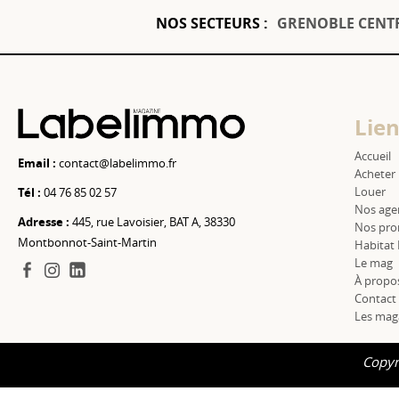
NOS SECTEURS :
GRENOBLE CENT
Lien
Accueil
Email :
contact@labelimmo.fr
Acheter
Louer
Tél :
04 76 85 02 57
Nos age
Adresse :
445, rue Lavoisier, BAT A, 38330
Nos pro
Montbonnot-Saint-Martin
Habitat
Le mag
facebook
instagram
linkedin
À propo
Contact
Les mag
Copyr