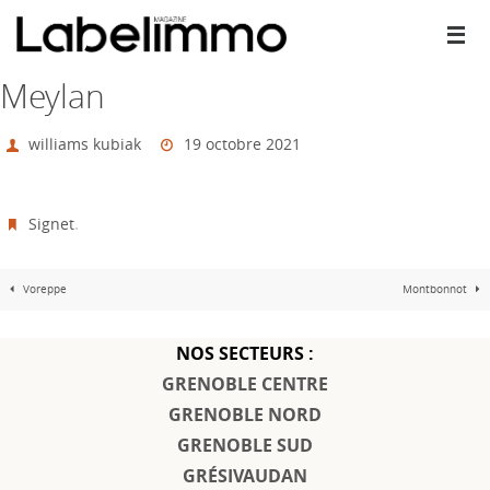
Passer
vers
le
contenu
Meylan
williams kubiak
19 octobre 2021
Signet
.
Voreppe
Montbonnot
NOS SECTEURS :
GRENOBLE CENTRE
GRENOBLE NORD
GRENOBLE SUD
GRÉSIVAUDAN