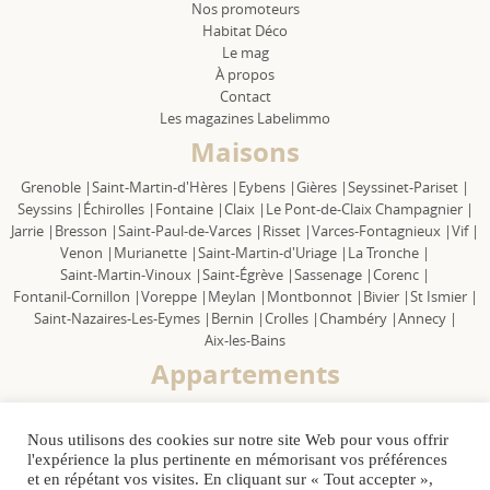
Nos promoteurs
Habitat Déco
Le mag
À propos
Contact
Les magazines Labelimmo
Maisons
Grenoble |
Saint-Martin-d'Hères |
Eybens |
Gières |
Seyssinet-Pariset |
Seyssins |
Échirolles |
Fontaine |
Claix |
Le Pont-de-Claix Champagnier |
Jarrie |
Bresson |
Saint-Paul-de-Varces |
Risset |
Varces-Fontagnieux |
Vif |
Venon |
Murianette |
Saint-Martin-d'Uriage |
La Tronche |
Saint-Martin-Vinoux |
Saint-Égrève |
Sassenage |
Corenc |
Fontanil-Cornillon |
Voreppe |
Meylan |
Montbonnot |
Bivier |
St Ismier |
Saint-Nazaires-Les-Eymes |
Bernin |
Crolles |
Chambéry |
Annecy |
Aix-les-Bains
Appartements
Grenoble |
Saint-Martin-d'Hères |
Eybens |
Gières |
Seyssinet-Pariset |
Seyssins |
Échirolles |
Fontaine |
Claix |
Le Pont-de-Claix Champagnier |
Nous utilisons des cookies sur notre site Web pour vous offrir
Jarrie |
Bresson |
Saint Paul-de-Varces |
Risset |
Varces-Fontagnieux |
Vif |
l'expérience la plus pertinente en mémorisant vos préférences
Venon |
Murianette |
Saint-Martin-d'Uriage |
La Tronche |
et en répétant vos visites. En cliquant sur « Tout accepter »,