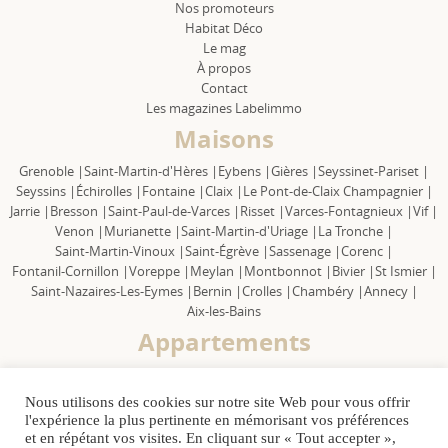
Nos promoteurs
Habitat Déco
Le mag
À propos
Contact
Les magazines Labelimmo
Maisons
Grenoble |
Saint-Martin-d'Hères |
Eybens |
Gières |
Seyssinet-Pariset |
Seyssins |
Échirolles |
Fontaine |
Claix |
Le Pont-de-Claix Champagnier |
Jarrie |
Bresson |
Saint-Paul-de-Varces |
Risset |
Varces-Fontagnieux |
Vif |
Venon |
Murianette |
Saint-Martin-d'Uriage |
La Tronche |
Saint-Martin-Vinoux |
Saint-Égrève |
Sassenage |
Corenc |
Fontanil-Cornillon |
Voreppe |
Meylan |
Montbonnot |
Bivier |
St Ismier |
Saint-Nazaires-Les-Eymes |
Bernin |
Crolles |
Chambéry |
Annecy |
Aix-les-Bains
Appartements
Grenoble |
Saint-Martin-d'Hères |
Eybens |
Gières |
Seyssinet-Pariset |
Seyssins |
Échirolles |
Fontaine |
Claix |
Le Pont-de-Claix Champagnier |
Nous utilisons des cookies sur notre site Web pour vous offrir
Jarrie |
Bresson |
Saint Paul-de-Varces |
Risset |
Varces-Fontagnieux |
Vif |
l'expérience la plus pertinente en mémorisant vos préférences
Venon |
Murianette |
Saint-Martin-d'Uriage |
La Tronche |
et en répétant vos visites. En cliquant sur « Tout accepter »,