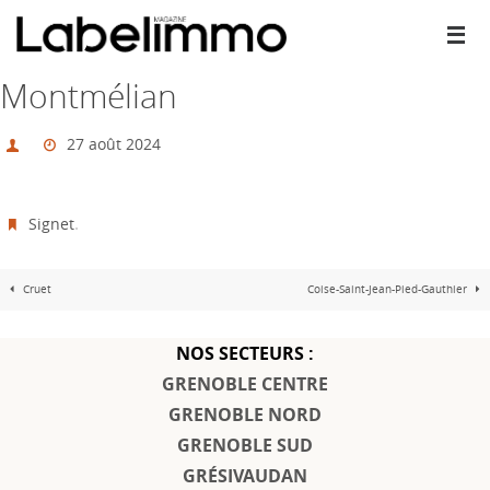
Passer
vers
le
contenu
Montmélian
27 août 2024
Signet
.
Cruet
Coise-Saint-Jean-Pied-Gauthier
NOS SECTEURS :
GRENOBLE CENTRE
GRENOBLE NORD
GRENOBLE SUD
GRÉSIVAUDAN