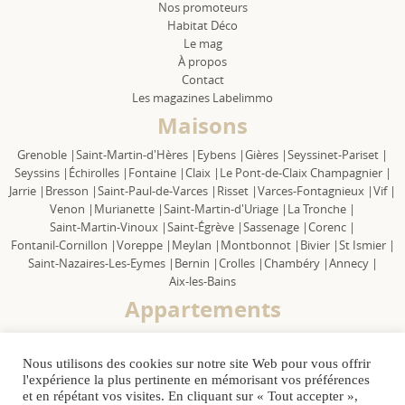
Nos promoteurs
Habitat Déco
Le mag
À propos
Contact
Les magazines Labelimmo
Maisons
Grenoble |
Saint-Martin-d'Hères |
Eybens |
Gières |
Seyssinet-Pariset |
Seyssins |
Échirolles |
Fontaine |
Claix |
Le Pont-de-Claix Champagnier |
Jarrie |
Bresson |
Saint-Paul-de-Varces |
Risset |
Varces-Fontagnieux |
Vif |
Venon |
Murianette |
Saint-Martin-d'Uriage |
La Tronche |
Saint-Martin-Vinoux |
Saint-Égrève |
Sassenage |
Corenc |
Fontanil-Cornillon |
Voreppe |
Meylan |
Montbonnot |
Bivier |
St Ismier |
Saint-Nazaires-Les-Eymes |
Bernin |
Crolles |
Chambéry |
Annecy |
Aix-les-Bains
Appartements
Grenoble |
Saint-Martin-d'Hères |
Eybens |
Gières |
Seyssinet-Pariset |
Seyssins |
Échirolles |
Fontaine |
Claix |
Le Pont-de-Claix Champagnier |
Nous utilisons des cookies sur notre site Web pour vous offrir
Jarrie |
Bresson |
Saint Paul-de-Varces |
Risset |
Varces-Fontagnieux |
Vif |
l'expérience la plus pertinente en mémorisant vos préférences
Venon |
Murianette |
Saint-Martin-d'Uriage |
La Tronche |
et en répétant vos visites. En cliquant sur « Tout accepter »,