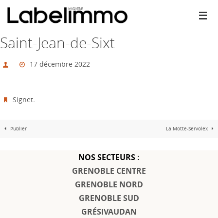
Passer
vers
le
contenu
Saint-Jean-de-Sixt
17 décembre 2022
Signet
.
Publier
La Motte-Servolex
NOS SECTEURS :
GRENOBLE CENTRE
GRENOBLE NORD
GRENOBLE SUD
GRÉSIVAUDAN