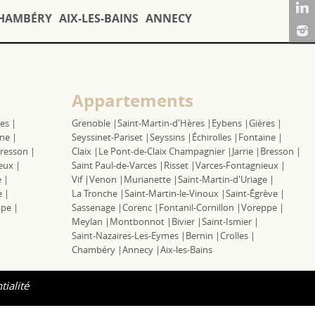
HAMBÉRY
AIX-LES-BAINS
ANNECY
Appartements
es |
Grenoble |
Saint-Martin-d'Hères |
Eybens |
Gières |
ne |
Seyssinet-Pariset |
Seyssins |
Échirolles |
Fontaine |
resson |
Claix |
Le Pont-de-Claix Champagnier |
Jarrie |
Bresson |
eux |
Saint Paul-de-Varces |
Risset |
Varces-Fontagnieux |
 |
Vif |
Venon |
Murianette |
Saint-Martin-d'Uriage |
e |
La Tronche |
Saint-Martin-le-Vinoux |
Saint-Égrève |
pe |
Sassenage |
Corenc |
Fontanil-Cornillon |
Voreppe |
Meylan |
Montbonnot |
Bivier |
Saint-Ismier |
Saint-Nazaires-Les-Eymes |
Bernin |
Crolles |
Chambéry |
Annecy |
Aix-les-Bains
tialité