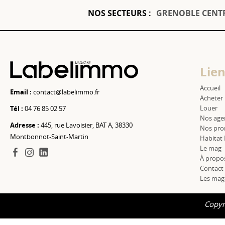
NOS SECTEURS :
GRENOBLE CENT
Lien
Accueil
Email :
contact@labelimmo.fr
Acheter
Louer
Tél :
04 76 85 02 57
Nos age
Adresse :
445, rue Lavoisier, BAT A, 38330
Nos pro
Montbonnot-Saint-Martin
Habitat
Le mag
facebook
instagram
linkedin
À propo
Contact
Les mag
Copyr