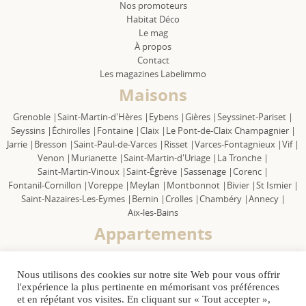
Nos promoteurs
Habitat Déco
Le mag
À propos
Contact
Les magazines Labelimmo
Maisons
Grenoble |
Saint-Martin-d'Hères |
Eybens |
Gières |
Seyssinet-Pariset |
Seyssins |
Échirolles |
Fontaine |
Claix |
Le Pont-de-Claix Champagnier |
Jarrie |
Bresson |
Saint-Paul-de-Varces |
Risset |
Varces-Fontagnieux |
Vif |
Venon |
Murianette |
Saint-Martin-d'Uriage |
La Tronche |
Saint-Martin-Vinoux |
Saint-Égrève |
Sassenage |
Corenc |
Fontanil-Cornillon |
Voreppe |
Meylan |
Montbonnot |
Bivier |
St Ismier |
Saint-Nazaires-Les-Eymes |
Bernin |
Crolles |
Chambéry |
Annecy |
Aix-les-Bains
Appartements
Grenoble |
Saint-Martin-d'Hères |
Eybens |
Gières |
Seyssinet-Pariset |
Seyssins |
Échirolles |
Fontaine |
Claix |
Le Pont-de-Claix Champagnier |
Nous utilisons des cookies sur notre site Web pour vous offrir
Jarrie |
Bresson |
Saint Paul-de-Varces |
Risset |
Varces-Fontagnieux |
Vif |
l'expérience la plus pertinente en mémorisant vos préférences
Venon |
Murianette |
Saint-Martin-d'Uriage |
La Tronche |
et en répétant vos visites. En cliquant sur « Tout accepter »,