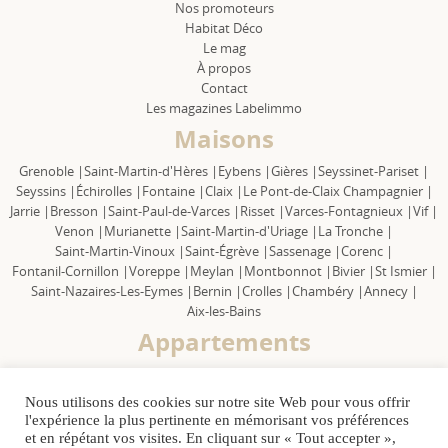
Nos promoteurs
Habitat Déco
Le mag
À propos
Contact
Les magazines Labelimmo
Maisons
Grenoble |
Saint-Martin-d'Hères |
Eybens |
Gières |
Seyssinet-Pariset |
Seyssins |
Échirolles |
Fontaine |
Claix |
Le Pont-de-Claix Champagnier |
Jarrie |
Bresson |
Saint-Paul-de-Varces |
Risset |
Varces-Fontagnieux |
Vif |
Venon |
Murianette |
Saint-Martin-d'Uriage |
La Tronche |
Saint-Martin-Vinoux |
Saint-Égrève |
Sassenage |
Corenc |
Fontanil-Cornillon |
Voreppe |
Meylan |
Montbonnot |
Bivier |
St Ismier |
Saint-Nazaires-Les-Eymes |
Bernin |
Crolles |
Chambéry |
Annecy |
Aix-les-Bains
Appartements
Grenoble |
Saint-Martin-d'Hères |
Eybens |
Gières |
Seyssinet-Pariset |
Seyssins |
Échirolles |
Fontaine |
Claix |
Le Pont-de-Claix Champagnier |
Nous utilisons des cookies sur notre site Web pour vous offrir
Jarrie |
Bresson |
Saint Paul-de-Varces |
Risset |
Varces-Fontagnieux |
Vif |
l'expérience la plus pertinente en mémorisant vos préférences
Venon |
Murianette |
Saint-Martin-d'Uriage |
La Tronche |
et en répétant vos visites. En cliquant sur « Tout accepter »,