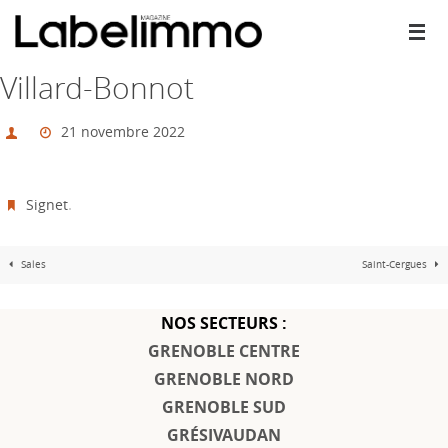
Passer
vers
le
contenu
Villard-Bonnot
21 novembre 2022
Signet
.
Sales
Saint-Cergues
NOS SECTEURS :
GRENOBLE CENTRE
GRENOBLE NORD
GRENOBLE SUD
GRÉSIVAUDAN